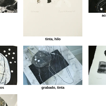
acr
tinta, hilo
los
grabado, tinta